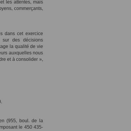
et les attentes, mais
toyens, commerçants,
is dans cet exercice
t sur des décisions
tage la qualité de vie
leurs auxquelles nous
e et à consolider »,
.
en (955, boul. de la
mposant le 450 435-