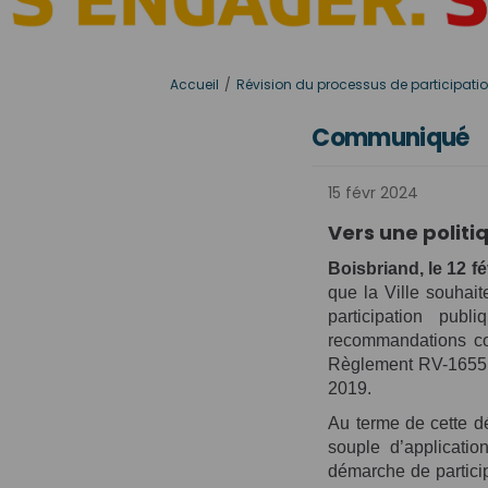
Vous êtes ici:
Accueil
Révision du processus de participati
Communiqué
15 févr 2024
Vers une politi
Boisbriand, le 12 fé
que la Ville souhait
participation publ
recommandations con
Règlement RV-1655 s
2019.
Au terme de cette d
souple d’applicatio
démarche de particip