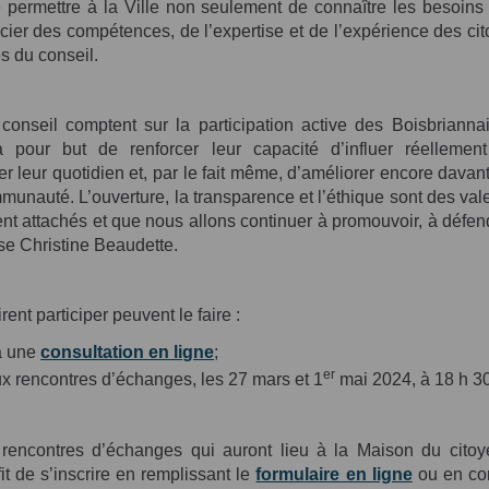
e permettre à la Ville non seulement de connaître les besoins 
cier des compétences, de l’expertise et de l’expérience des ci
 du conseil.
nseil comptent sur la participation active des Boisbrianna
 pour but de renforcer leur capacité d’influer réellemen
er leur quotidien et, par le fait même, d’améliorer encore davan
munauté. L’ouverture, la transparence et l’éthique sont des va
 attachés et que nous allons continuer à promouvoir, à défendr
se Christine Beaudette.
ent participer peuvent le faire :
à une
consultation en ligne
;
er
ux rencontres d’échanges, les 27 mars et 1
mai 2024, à 18 h 30
 rencontres d’échanges qui auront lieu à la Maison du citoy
fit de s’inscrire en remplissant le
formulaire en ligne
ou en co